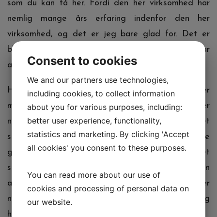
som du kan få her. Fordi den her virksomhed har
nemlig mange års erfaring indenfor den her
virksomhed, og det er jeg bare glad for. Det er
blandt andet en af de grunde til at jeg har
Consent to cookies
anvendt deres service så mange gange.
We and our partners use technologies,
Herudover så kan jeg også sige dig, at det her
including cookies, to collect information
med en gulvafslibning frederiksberg service. Det er
about you for various purposes, including:
better user experience, functionality,
noget som du skal være en stor del af med det
statistics and marketing. By clicking 'Accept
samme. Her har jeg anvendt deres service utallige
all cookies' you consent to these purposes.
gange i dag, og jeg kan sige dig at det er noget
som jeg bare er glad for. Her er det her nemlig en
You can read more about our use of
af de bedste servicer der er derude. Og det er
cookies and processing of personal data on
noget som jeg har konkluderet efter utallige besøg
our website.
hos andre virksomheder.