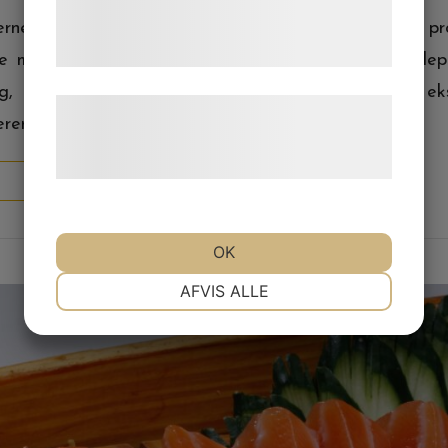
tjenester. Ved at klikke på 'OK' giver du
erne uønsket fedt på kroppen. Denne ikke-kirurgiske p
samtykke til disse formål.
de mænd og kvinder, der ønsker at reducere fedtdep
g, også kendt som kryolipolyse, fungerer ved at ek
Læs mere om vores brug af cookies og
erer i, at cellerne gradvist nedbrydes
behandling af persondata på vores
hjemmeside.
READ MORE
OK
NØDVENDIGE
PRÆFERENCER
AFVIS ALLE
MARKETING
STATISTIK