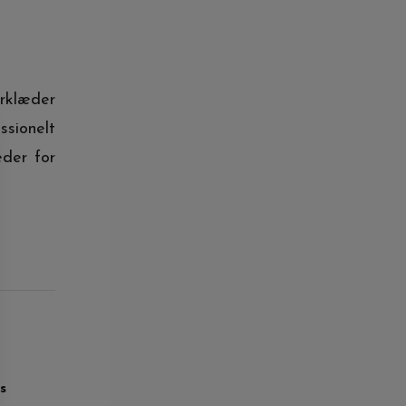
orklæder
sionelt
eder for
s