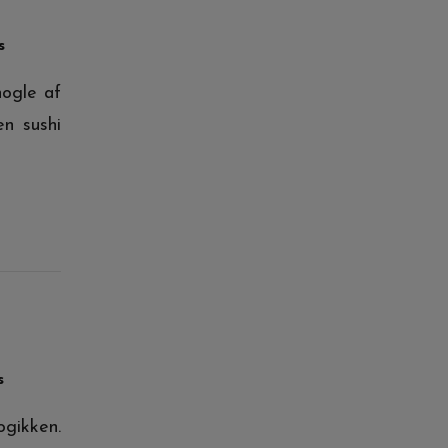
s
nogle af
en sushi
s
ogikken.