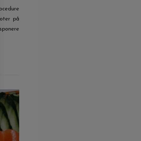
rocedure
oter på
sponere