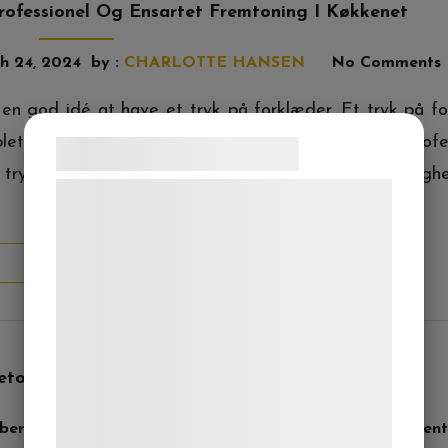
rofessionel Og Ensartet Fremtoning I Køkkenet
h 24, 2024
by :
CHARLOTTE HANSEN
No Comments
en god idé at have et tryk på forklæder. Et tryk på f
etter og snavs, samtidig med at det giver et profes
Samtykke til cookies
r tryk på forklæder med forskellige designs og muligh
Vi og vores samarbejdspartnere bruger
teknologier, herunder cookies, til at
indsamle oplysninger om dig til forskellige
READ MORE
formål, herunder: Tilpasning af annoncering,
bedre brugeroplevelse, funktionalitet,
statistik og marketing. Disse oplysninger
kan blive delt med annoncerings- og
Metode Til At Fjerne Uønsket Fedt På Kroppen
analysepartnere, som kan kombinere dem
med data, du tidligere har givet dem eller
er 27, 2023
by :
CHARLOTTE HANSEN
No Comment
de har indsamlet gennem din brug af deres