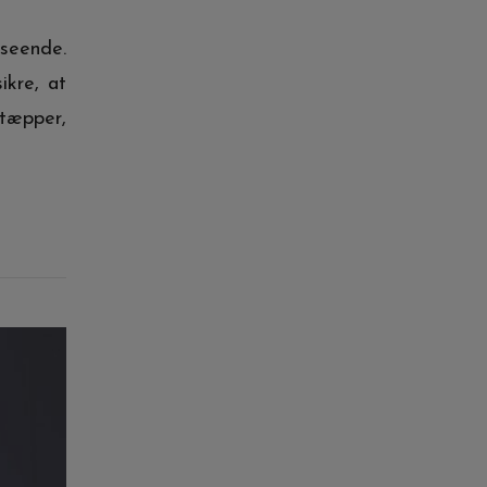
dseende.
ikre, at
 tæpper,