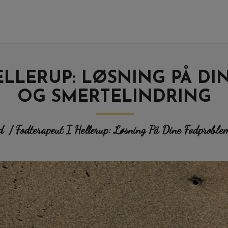
ELLERUP: LØSNING PÅ D
OG SMERTELINDRING
d
/ Fodterapeut I Hellerup: Løsning På Dine Fodproble