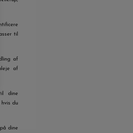
tificere
sser til
dling af
leje af
il dine
 hvis du
på dine