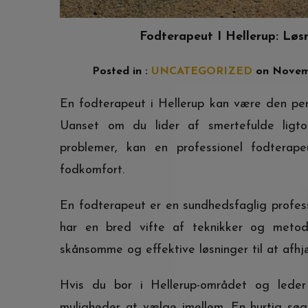
Fodterapeut I Hellerup: Lø
Posted in :
UNCATEGORIZED
on
Novem
En fodterapeut i Hellerup kan være den per
Uanset om du lider af smertefulde ligto
problemer, kan en professionel fodterap
fodkomfort.
En fodterapeut er en sundhedsfaglig professi
har en bred vifte af teknikker og metode
skånsomme og effektive løsninger til at afhj
Hvis du bor i Hellerup-området og leder 
muligheder at vælge imellem. En hurtig søgn