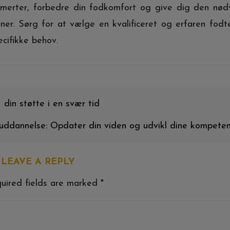
smerter, forbedre din fodkomfort og give dig den nø
ner. Sørg for at vælge en kvalificeret og erfaren fodt
ecifikke behov.
din støtte i en svær tid
ddannelse: Opdater din viden og udvikl dine kompeten
LEAVE A REPLY
ired fields are marked
*