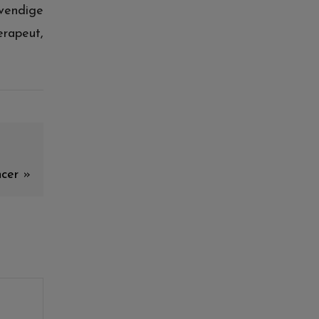
dvendige
erapeut,
cer
»