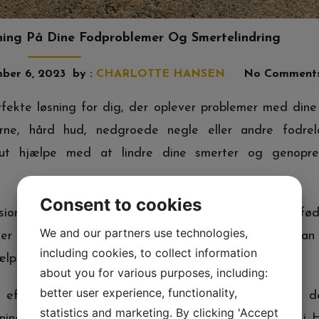
sning På Dine Fodproblemer Og Smertelindring
ber 6, 2023
by :
CHARLOTTE HANSEN
No Comment
fekte løsning for dig, der oplever problemer med dine
rne, hård hud, nedgroede negle eller andre fodrel
eut hjælpe med at lindre dine smerter og genopre
Consent to cookies
onel, der specialiserer sig i behandling og pleje af fø
We and our partners use technologies,
r til at behandle forskellige fodproblemer og kan 
including cookies, to collect information
ælpe dine smerter.
about you for various purposes, including:
better user experience, functionality,
efter en kvalificeret og erfaren fodterapeut, er de
statistics and marketing. By clicking 'Accept
ing online vil give dig en liste over fodterapeuter i H