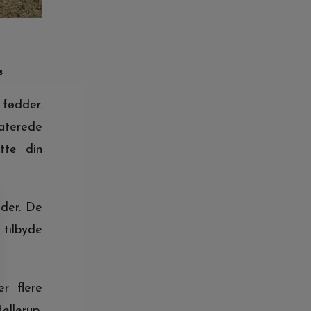
s
 fødder.
aterede
tte din
dder. De
tilbyde
r flere
ellerup,